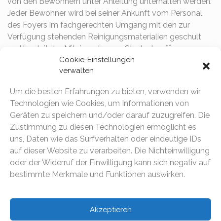
von den Bewohnern unter Anleitung unterhalten werden.
Jeder Bewohner wird bei seiner Ankunft vom Personal
des Foyers im fachgerechten Umgang mit den zur
Verfügung stehenden Reinigungsmaterialien geschult
und begleitet. «Miteinander, von Studenten für
Cookie-Einstellungen
Studenten» ist der zugrundeliegende Gedanke der auch
verwalten
im Alltag der Bewohner und bei der Nutzung der
gemeinschaftlichen Räume eine zentrale Rolle spielt.
Um die besten Erfahrungen zu bieten, verwenden wir
Technologien wie Cookies, um Informationen von
Gemeinschaftsbereich >
Geräten zu speichern und/oder darauf zuzugreifen. Die
Zustimmung zu diesen Technologien ermöglicht es
uns, Daten wie das Surfverhalten oder eindeutige IDs
auf dieser Website zu verarbeiten. Die Nichteinwilligung
oder der Widerruf der Einwilligung kann sich negativ auf
bestimmte Merkmale und Funktionen auswirken.
Akzeptieren