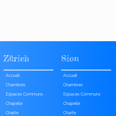
Zürich
Sion
Accueil
Accueil
Chambres
Chambres
Espaces Communs
Espaces Communs
Chapelle
Chapelle
Charte
Charte