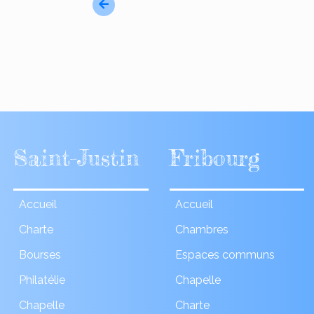
Saint-Justin
Fribourg
Accueil
Accueil
Charte
Chambres
Bourses
Espaces communs
Philatélie
Chapelle
Chapelle
Charte