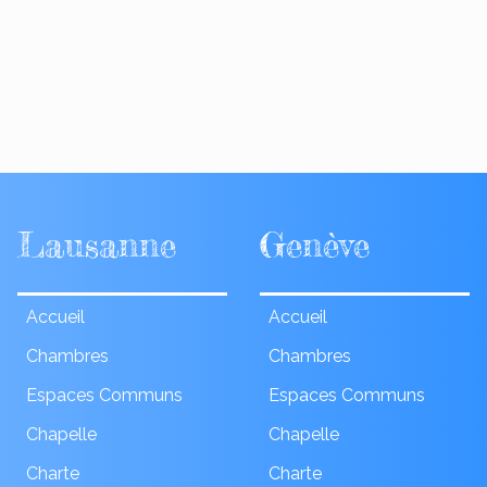
Lausanne
Genève
Accueil
Accueil
Chambres
Chambres
Espaces Communs
Espaces Communs
Chapelle
Chapelle
Charte
Charte