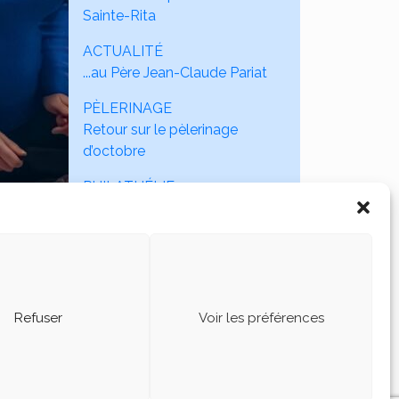
Sainte-Rita
ACTUALITÉ
...au Père Jean-Claude Pariat
PÈLERINAGE
Retour sur le pèlerinage
d’octobre
PHILATHÉLIE
Timbres donnés = 20 bourses
d'études annuelles
RENDEZ-VOUS À FRIBOURG
Passez à Fribourg, ça vaut le
détour
Refuser
Voir les préférences
Mon vœu POUR 2026
SERAIT...