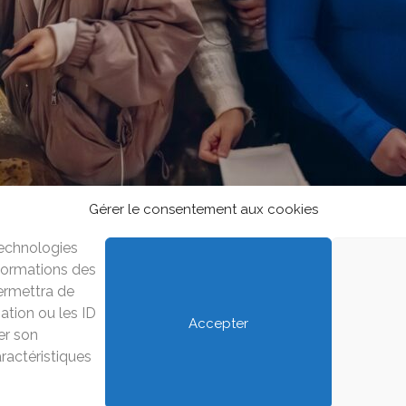
Gérer le consentement aux cookies
 technologies
nformations des
permettra de
ation ou les ID
Accepter
rer son
ractéristiques