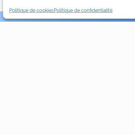
Politique de cookies
Politique de confidentialité
Saint-Justin
Fribourg
Accueil
Accueil
Charte
Chambres
Bourses
Espaces communs
Philatélie
Chapelle
Chapelle
Charte
Sainte Rita
Galeries
Albums photos
Documents
FAQ
FAQ