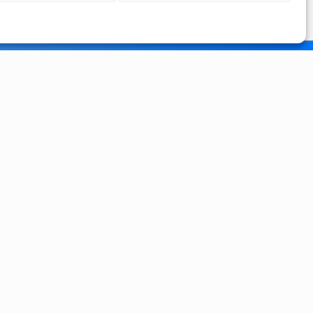
Zürich
Sion
Accueil
Accueil
Chambres
Chambres
Espaces Communs
Espaces Communs
Chapelle
Chapelle
Charte
Charte
Galeries
Location de salle
Documents
Galeries
FAQ
Documents