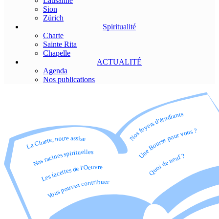
Lausanne
Sion
Zürich
Spiritualité
Charte
Sainte Rita
Chapelle
ACTUALITÉ
Agenda
Nos publications
Nos foyers d'étudiants
Une Bourse pour vous ?
La Charte, notre assise
Nos racines spirituelles
Quoi de neuf ?
Les facettes de l'Oeuvre
Vous pouvez contribuer