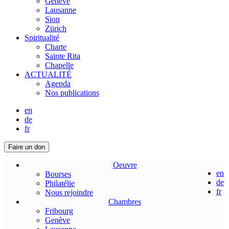
Genève
Lausanne
Sion
Zürich
Spiritualité
Charte
Sainte Rita
Chapelle
ACTUALITÉ
Agenda
Nos publications
en
de
fr
Faire un don
Oeuvre
en
Bourses
de
Philatélie
fr
Nous rejoindre
Chambres
Fribourg
Genève