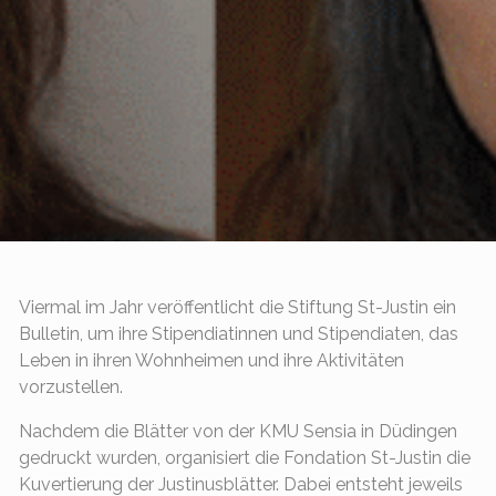
Viermal im Jahr veröffentlicht die Stiftung St-Justin ein
Bulletin, um ihre Stipendiatinnen und Stipendiaten, das
Leben in ihren Wohnheimen und ihre Aktivitäten
vorzustellen.
Nachdem die Blätter von der KMU Sensia in Düdingen
gedruckt wurden, organisiert die Fondation St-Justin die
Kuvertierung der Justinusblätter. Dabei entsteht jeweils