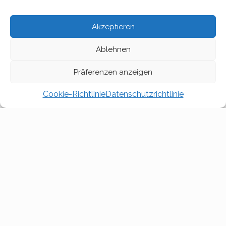
2013
2012
2011
2010
2009
Akzeptieren
Ablehnen
2008
Präferenzen anzeigen
Cookie-Richtlinie
Datenschutzrichtlinie
Publikationen 2026
Blätter März 2026
Online-Version konsultieren